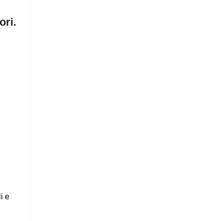
ori.
i e