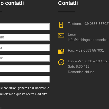
o contatti
Contatti
Telefono: +39 0883 55702
Email:
info@inchingolodomenico
Fax: + 39 0883 557031
Lun – Ven: 8.30 – 13 / 15.
Sab: 8.30 / 13
Domenica chiuso
le condizioni generali e di ricevere le
ni relative a questa offerta e ad altre