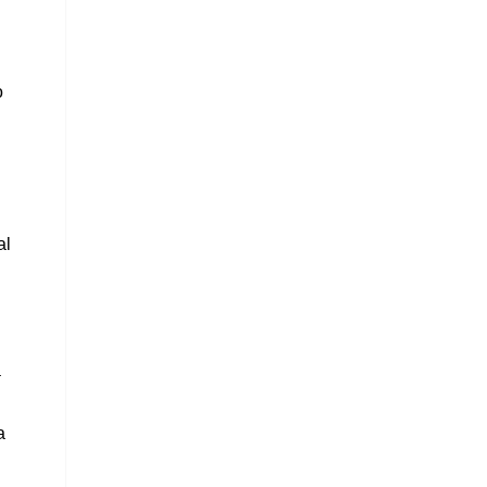
o
al
a
a