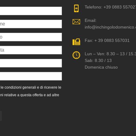
Telefono: +39 0883 55702
Email:
info@inchingolodomenico
Fax: + 39 0883 557031
Lun – Ven: 8.30 – 13 / 15.
Sab: 8.30 / 13
Domenica chiuso
le condizioni generali e di ricevere le
ni relative a questa offerta e ad altre