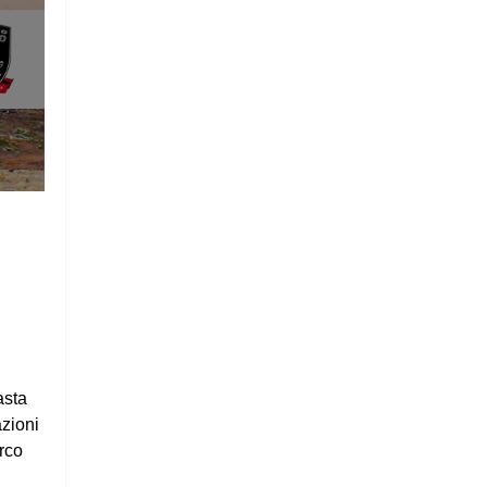
asta
azioni
rco