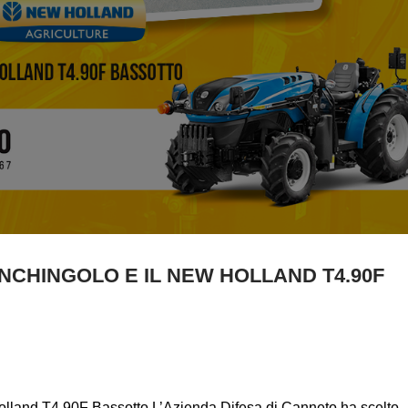
INCHINGOLO E IL NEW HOLLAND T4.90F
Holland T4.90F Bassotto L’Azienda Difesa di Canneto ha scelto