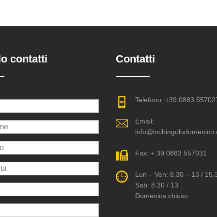
o contatti
Contatti
Telefono: +39 0883 55702
Email:
info@inchingolodomenico
Fax: + 39 0883 557031
Lun – Ven: 8.30 – 13 / 15.
Sab: 8.30 / 13
Domenica chiuso