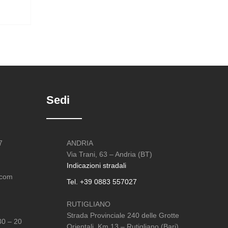
Sedi
7
ANDRIA
Via Trani, 63 – Andria (BT)
Indicazioni stradali
.com
Tel. +39 0883 557027
RUTIGLIANO
Strada Provinciale 240 delle Grotte
30 – 20
Orientali, Km 13 – Rutigliano (Bari)