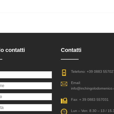
o contatti
Contatti
Telefono: +39 0883 55702
Email:
info@inchingolodomenico
Fax: + 39 0883 557031
Lun – Ven: 8.30 – 13 / 15.