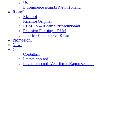
Usato
E-commerce ricambi New Holland
Ricambi
Ricambi
Ricambi Originali
REMAN – Ricambi ricondizionati
Precision Farming – PLM
Il nostro E-commerce Ricambi
Promozioni
News
Contatti
Contattaci
Lavora con noi!
Lavora con noi: Venditori e Rappresentanti