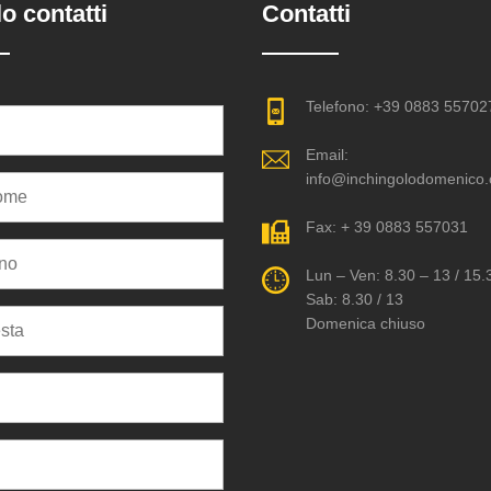
o contatti
Contatti
Telefono: +39 0883 55702
Email:
info@inchingolodomenico
Fax: + 39 0883 557031
Lun – Ven: 8.30 – 13 / 15.
Sab: 8.30 / 13
Domenica chiuso