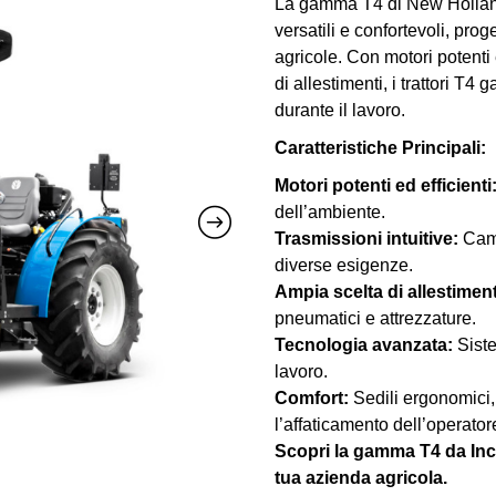
La gamma T4 di New Holland, 
versatili e confortevoli, pro
agricole. Con motori potenti e
di allestimenti, i trattori T
durante il lavoro.
Caratteristiche Principali:
Motori potenti ed efficienti
dell’ambiente.
Trasmissioni intuitive:
Camb
diverse esigenze.
Ampia scelta di allestiment
pneumatici e attrezzature.
Tecnologia avanzata:
Siste
lavoro.
Comfort:
Sedili ergonomici, c
l’affaticamento dell’operator
Scopri la gamma T4 da Inchi
tua azienda agricola.