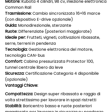
Motore:
Kubota 4 cilindri, 98 cv, iniezione elettronica
Common Rail
Trasmissione:
Cambio sincronizzato 16+16 marce
(con dispositivo E-drive opzionale)
Guida:
Monodirezionale, sterzante
Ruote:
Differenziate (posteriori maggiorate)
Ideale per:
Frutteti, vigneti, coltivazioni ribassate,
serre, terreni in pendenza
Tecnologia:
Gestione elettronica del motore,
tecnologia CAN-bus
Comfort:
Cabina pressurizzata Protector 100,
tunnel centrale libero da leve
Sicurezza:
Certificazione Categoria 4 disponibile
(opzionale)
Vantaggi Chiave:
Compattezza:
Design super ribassato e raggio di
volta strettissimo per lavorare in spazi ristretti
Stabilità:
Baricentro basso e ruote posteriori
maggiorate per lavorare in sicurezza su pendenze