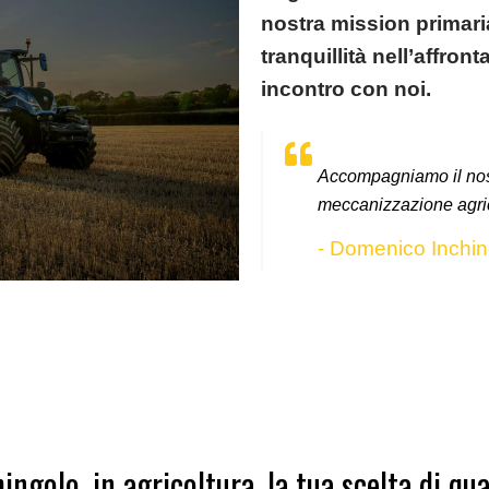
nostra
mission primari
tranquillità nell’affron
incontro con noi
.
Accompagniamo il nostr
meccanizzazione agri
- Domenico Inchin
ingolo, in agricoltura, la tua scelta di qua