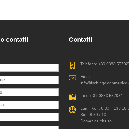
o contatti
Contatti
Telefono: +39 0883 55702
Email:
info@inchingolodomenico
Fax: + 39 0883 557031
Lun – Ven: 8.30 – 13 / 15.
Sab: 8.30 / 13
Domenica chiuso