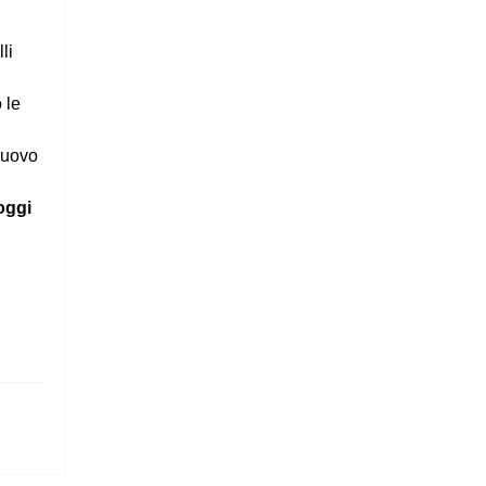
li
 le
 nuovo
oggi