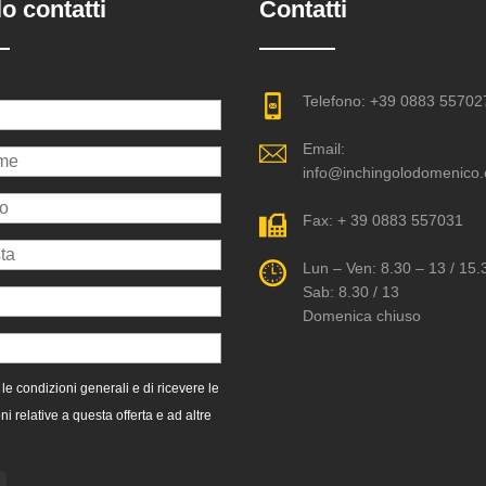
o contatti
Contatti
Telefono: +39 0883 55702
Email:
info@inchingolodomenico
Fax: + 39 0883 557031
Lun – Ven: 8.30 – 13 / 15.
Sab: 8.30 / 13
Domenica chiuso
le condizioni generali e di ricevere le
ni relative a questa offerta e ad altre