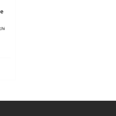
re
chi