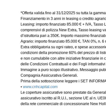
*Offerta valida fino al 31/12/2025 su tutta la gamm
Finanziamento in 3 anni in leasing o credito agrario
Leasing: importo finanziato 85.000 € + IVA, Tasso L
comprensivi di polizza New Extra, Tasso leasing var
d’istruttoria pari a 350€. Importo massimo finanziab
Agrario: importo finanziato 85.000 €, TAN 0%, n. 6 
Extra obbligatoria su ogni rateo, e spese accessori
condizioni della promozione 60% del prezzo di list
e non cumulabile con altre iniziative finanziarie in
delle Condizioni Contrattuali e dei Fogli informativ
Immagine a puro scopo illustrativo. Messaggio pubbl
Compagnia Assicurativa Generali.
Prima della sottoscrizione leggere i SET INFORMATI
•
www.cnhcapital.com
Le coperture assicurative sono prestate da Generali
assicurativo iscritto al R.U.I., sezione UE al n. 
della rete commerciale di concessionarie New Hollan