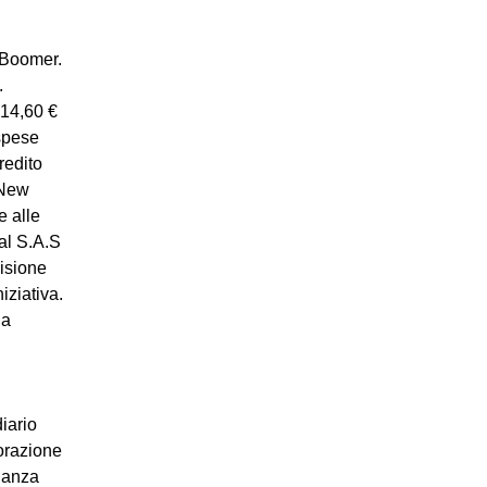
e Boomer.
.
514,60 €
 spese
redito
 New
e alle
al S.A.S
visione
iziativa.
la
iario
orazione
ilanza