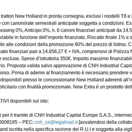
a trattori New Holland in pronta consegna, esclusi i modelli T8 
 con canoni/rate semestrali anticipate soggetta a condizioni. Es
easing 0%, Anticipo 0%, n. 6 canoni finanziari anticipati da 14.
iabile in funzione dell’importo finanziato. Riscatto finale 1% e
ile alle condizioni della promozione 60% del prezzo di listino. C
ratei finanziari pari a 14.656,27 € + IVA, comprensivi di Polizza
e escluse. Spese d’istruttoria 350€. Importo massimo finanziabil
ino. Proposta valida salvo approvazione di CNH Industrial Capit
 corso. Prima di aderire al finanziamento è necessario prendere 
i disponibili presso le concessionarie New Holland aderenti all’in
icitario con finalità promozionale. New Extra è un prodotto del
VI disponibili sul sito:
 per il tramite di CNH Industrial Capital Europe S.A.S., intermed
UE00008195 – PEC:
cnh_ce@legalmail.it
[avvalendosi della collab
d iscritta nella specifica sezione del R.U.I e soggetta alla vig