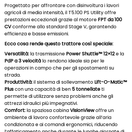
Progettato per affrontare con disinvoltura i lavori
agricoli di media intensità, il T5.100 PS Utility offre
prestazioni eccezionali grazie al motore
FPT da 100
CV
conforme allo standard Stage V, garantendo
efficienza e basse emissioni.
Ecco cosa rende questo trattore così speciale:
Versatilità:
la trasmissione
Power Shuttle™️ 12×12
e la
PdP a 3 velocità
lo rendono ideale sia per le
operazioni in campo che per gli spostamenti su
strada.
Produttività:
il sistema di sollevamento
Lift-O-Matic™️
Plus
con una capacità di ben
5 tonnellate
ti
permette di utilizzare senza problemi anche gli
attrezzi idraulici più impegnativi.
Comfort:
la spaziosa cabina
VisionView
offre un
ambiente di lavoro confortevole grazie all’aria
condizionata e ai comandi ergonomici, riducendo
l’affaticamento anche durante le lunghe giornate di